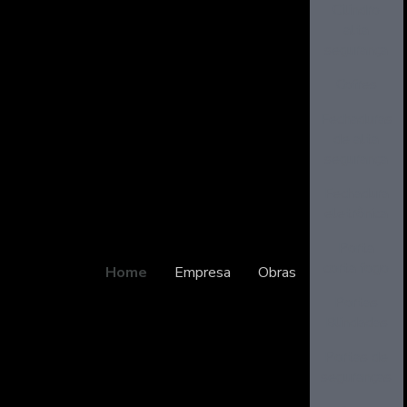
Cilindro
alta
segurança
Cofres
Fechaduras
de alta
segurança
Fechadura
eletrônica
Porta
corta fogo
Home
Empresa
Obras
Portas
Blindadas
Portas de
seguranças