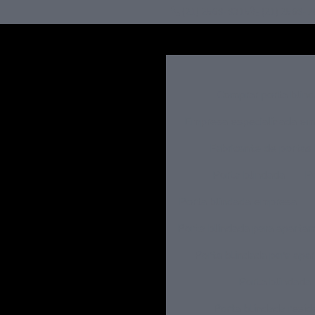
(21) 2569-9315
(21) 2569-7
Comprar porta blin
Empresa especializada em
Fabricante de portas
Porta blindada
Po
Porta blindada empresa
Porta blindada para aparta
Porta blindada para apa
Porta blindada 
Porta blindada resid