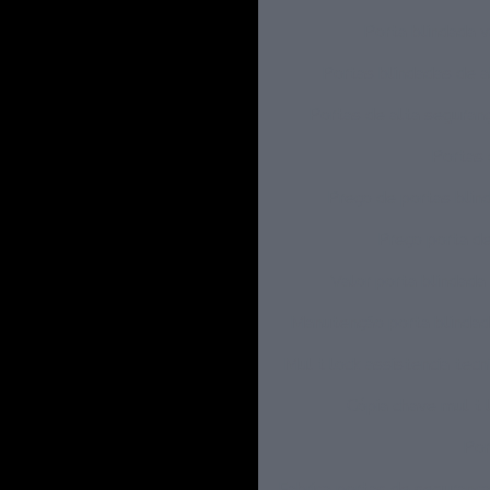
Porta blindada v
Portas blindadas de a
Portas de alta seguran
Portas 
Preço de portas blind
Preço porta d
Valor porta blindada 
Manutenção porta blinda
Mul t lock assistencia tecn
Cópia chave mul t 
Por
Fabrica portas de seguranç