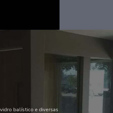
Cilindro de alt
Cili
lta segurança, painel