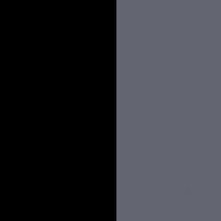
Cofres eletrônicos
Preço cofre eletrônico di
Ven
F
Fábrica de passa vo
Fechadura com trava d
Fechadura de alta segurança
Fechadura de segu
Fechadura de segurança 
Fechadura de s
Fechadura para porta 
Fechaduras alta segura