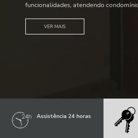
biométrico, chaves computadorizadas 
segurança.
Ver Mais
Ver Mais
VER MAIS
Assistência 24 horas