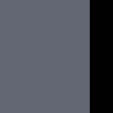
 residenciais
Comprar cofre pequeno
gital
Preço de cofre eletronico residencial
da de cofres eletrônicos
echadura de Segurança
lumes
Fechadura auxiliar alta segurança
e segurança
Fechadura de alta segurança
 para porta
Fechadura de porta alta segurança
rança
Fechadura de segurança 3 pinos
4 pinos
Fechadura de segurança para porta
egurança para porta de apartamento
blindada
Fechadura porta blindada preço
nça preços
Orçamento fechadura elétrica