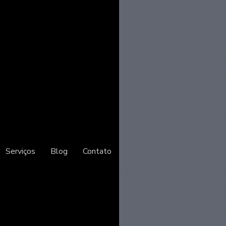
Porta antifurto loja
Porta de corr
Porta de segurança blin
Porta de segurança para a
Porta de segurança resid
Serviços
Blog
Contato
Cofre blindado
Cofre digital eletrônico
C
Cofre eletrônico di
Cofre eletrônico p