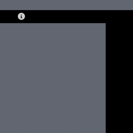
693
(21) 99719-0718
antonellablindados@hotmail.com
Portas Blindada
dada
Empresa de portas de segurança
 porta blindada
Empresas de porta blindada
 blindadas
Fábricas de portas blindadas
rta blindada aço
Porta blindada custo
Porta blindada nivel 2
Porta blindada nível 3
mento
Porta blindada para apartamento preço
rtamento valor
Porta blindada para guarita
para quarto
Porta blindada preço
encial
Porta blindada residencial preço