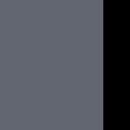
Quanto custa uma porta de segurança
Porta Corta Fogo
er segurança
Porta de segurança
dada
Porta de segurança para apartamento
partamento preços
Porta de segurança preço
encial
Porta de segurança residencial preço
Cofre
Cofre comercial
Cofre digital arma
ofre digital para apartamento
Cofre eletrônico
gital
Cofre eletrônico para comércio
ara hotéis
Cofre eletrônico pequeno