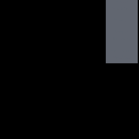
Passa
Volumes
Projetos
Vidros
Blindados
Fechadura
Mecânica