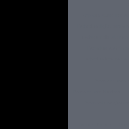
Empresa fechaduras es
Fechadura digital para e
Fechadura digital preço
Fechadura eletrônica
Fechadura inteligente 
Passa document
Passa volume blindado
Passa volume giratóri
Guarita blindada
Guar