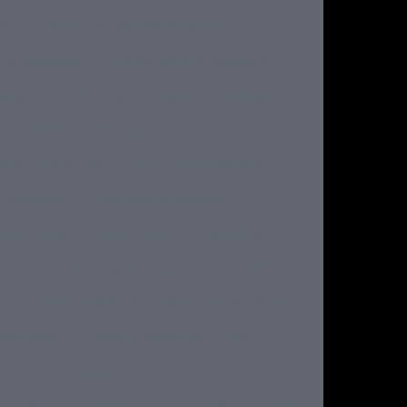
alor
Porta de vidro blindada preço
lta segurança
Portas de alta segurança
ça preços
Portas de segurança blindagem
de segurança para empresas
adas residenciais
Preço porta blindada
e segurança
Valor porta blindada
residencial
Venda de portas blindadas
da
Trava de segurança para porta residencial
ica
Porta multilock
Porta multilock preço
lock preço
Cópia de chave mul t lock
tas Anti Arrombamento
a
Porta anti arrombamento
Porta antifurto