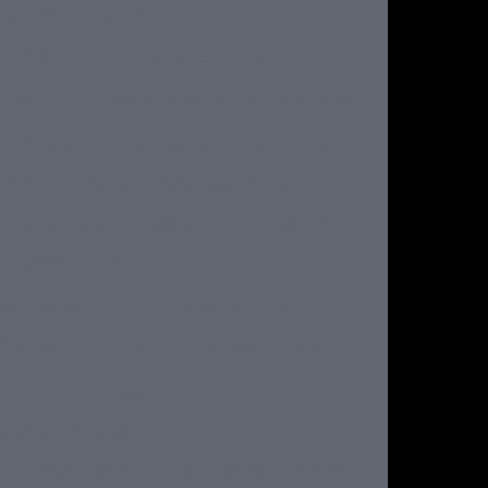
Fechaduras Eletrônica
peciais
Empresas de fechaduras e portas
mpresa
Fechadura digital para porta blindada
Fechadura eletrônica para porta blindada
 preço
Fechadura eletrônica segurança
porta blindada
Gaveta para documentos
Passa Volume
os
Passa malote
Passa volume
Passa volume gaveta
Passa volume giratório
o blindado
Passa volume giratório preço
Guaritas e Portarias
ita blindada preço
Guarita vidros blindados