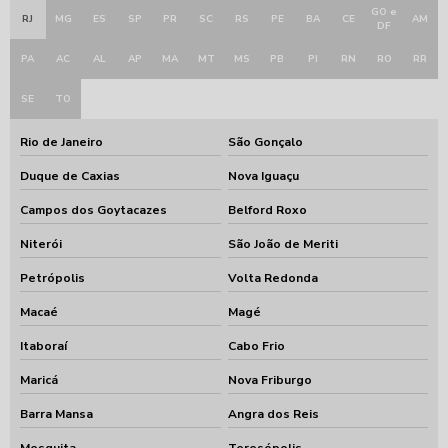
GO e
RJ
MG
ES
SP
PR
SC
RS
PE
BA
CE
AM
DF
PA
AC
AL
AP
MA
MT
MS
PB
PI
RN
RO
RR
SE
TO
Rio de Janeiro
São Gonçalo
Duque de Caxias
Nova Iguaçu
Campos dos Goytacazes
Belford Roxo
Niterói
São João de Meriti
Petrópolis
Volta Redonda
Macaé
Magé
Itaboraí
Cabo Frio
Maricá
Nova Friburgo
Barra Mansa
Angra dos Reis
Mesquita
Teresópolis