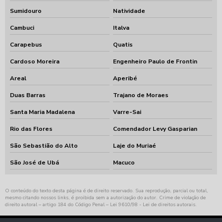
Sumidouro
Natividade
Cambuci
Italva
Carapebus
Quatis
Cardoso Moreira
Engenheiro Paulo de Frontin
Areal
Aperibé
Duas Barras
Trajano de Moraes
Santa Maria Madalena
Varre-Sai
Rio das Flores
Comendador Levy Gasparian
São Sebastião do Alto
Laje do Muriaé
São José de Ubá
Macuco
O conteúdo do texto desta página é de direito reservado. Sua reprodução, parcial ou total,
mesmo citando nossos links, é proibida sem a autorização do autor. Crime de violação de
direito autoral – artigo 184 do Código Penal –
Lei 9610/98 - Lei de direitos autorais
.