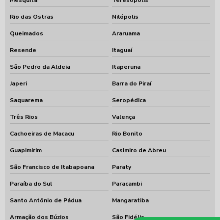
Rio das Ostras
Nilópolis
Queimados
Araruama
Resende
Itaguaí
São Pedro da Aldeia
Itaperuna
Japeri
Barra do Piraí
Saquarema
Seropédica
Três Rios
Valença
Cachoeiras de Macacu
Rio Bonito
Guapimirim
Casimiro de Abreu
São Francisco de Itabapoana
Paraty
Paraíba do Sul
Paracambi
Santo Antônio de Pádua
Mangaratiba
Armação dos Búzios
São Fidélis