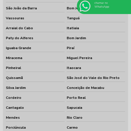
chamar no
WhatsApp
São João da Barra
Bom Jesus do Itabapoana
Vassouras
Tanguá
Arraial do Cabo
Itatiaia
Paty do Alferes
Bom Jardim
Iguaba Grande
Piraí
Miracema
Miguel Pereira
Pinheiral
Itaocara
Quissamã
São José do Vale do Rio Preto
Silva Jardim
Conceição de Macabu
Cordeiro
Porto Real
Cantagalo
Sapucaia
Mendes
Rio Claro
Porciúncula
Carmo