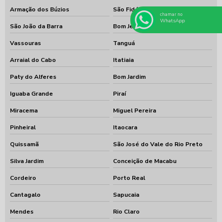
Armação dos Búzios
São Fidélis
chamar no
WhatsApp
São João da Barra
Bom Jesus do Itabapoana
Vassouras
Tanguá
Arraial do Cabo
Itatiaia
Paty do Alferes
Bom Jardim
Iguaba Grande
Piraí
Miracema
Miguel Pereira
Pinheiral
Itaocara
Quissamã
São José do Vale do Rio Preto
Silva Jardim
Conceição de Macabu
Cordeiro
Porto Real
Cantagalo
Sapucaia
Mendes
Rio Claro