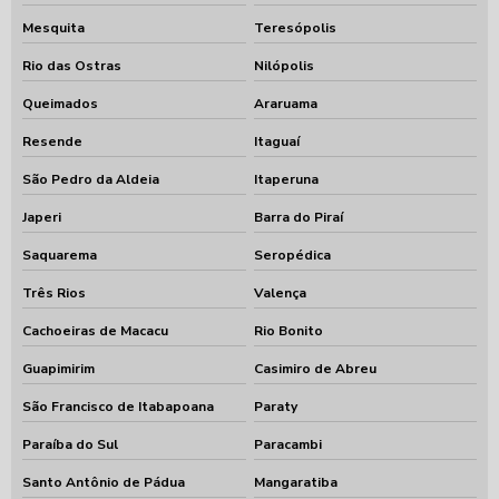
Mesquita
Teresópolis
Rio das Ostras
Nilópolis
Queimados
Araruama
Resende
Itaguaí
São Pedro da Aldeia
Itaperuna
Japeri
Barra do Piraí
Saquarema
Seropédica
Três Rios
Valença
Cachoeiras de Macacu
Rio Bonito
Guapimirim
Casimiro de Abreu
São Francisco de Itabapoana
Paraty
Paraíba do Sul
Paracambi
Santo Antônio de Pádua
Mangaratiba