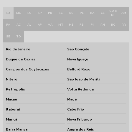
GO e
RJ
MG
ES
SP
PR
SC
RS
PE
BA
CE
AM
DF
PA
AC
AL
AP
MA
MT
MS
PB
PI
RN
RO
RR
SE
TO
Rio de Janeiro
São Gonçalo
Duque de Caxias
Nova Iguaçu
Campos dos Goytacazes
Belford Roxo
Niterói
São João de Meriti
Petrópolis
Volta Redonda
Macaé
Magé
Itaboraí
Cabo Frio
Maricá
Nova Friburgo
Barra Mansa
Angra dos Reis