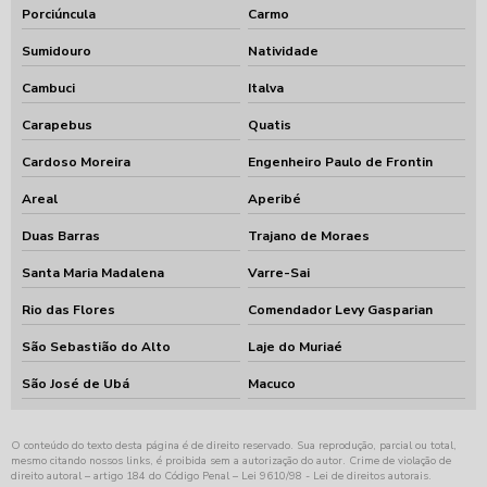
Porciúncula
Carmo
Sumidouro
Natividade
Cambuci
Italva
Carapebus
Quatis
Cardoso Moreira
Engenheiro Paulo de Frontin
Areal
Aperibé
Duas Barras
Trajano de Moraes
Santa Maria Madalena
Varre-Sai
Rio das Flores
Comendador Levy Gasparian
São Sebastião do Alto
Laje do Muriaé
São José de Ubá
Macuco
O conteúdo do texto desta página é de direito reservado. Sua reprodução, parcial ou total,
mesmo citando nossos links, é proibida sem a autorização do autor. Crime de violação de
direito autoral – artigo 184 do Código Penal –
Lei 9610/98 - Lei de direitos autorais
.