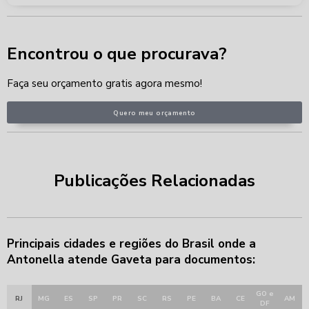
Encontrou o que procurava?
Faça seu orçamento gratis agora mesmo!
Quero meu orçamento
Publicações Relacionadas
Principais cidades e regiões do Brasil onde a
Antonella atende Gaveta para documentos:
GO e
RJ
MG
ES
SP
PR
SC
RS
PE
BA
CE
AM
DF