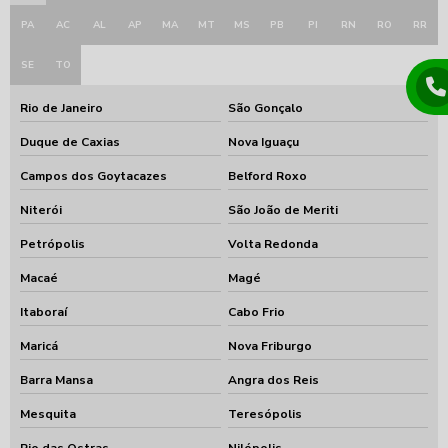
PA
AC
AL
AP
MA
MT
MS
PB
PI
RN
RO
RR
SE
TO
Rio de Janeiro
São Gonçalo
Duque de Caxias
Nova Iguaçu
Campos dos Goytacazes
Belford Roxo
Niterói
São João de Meriti
Petrópolis
Volta Redonda
Macaé
Magé
Itaboraí
Cabo Frio
Maricá
Nova Friburgo
Barra Mansa
Angra dos Reis
Mesquita
Teresópolis