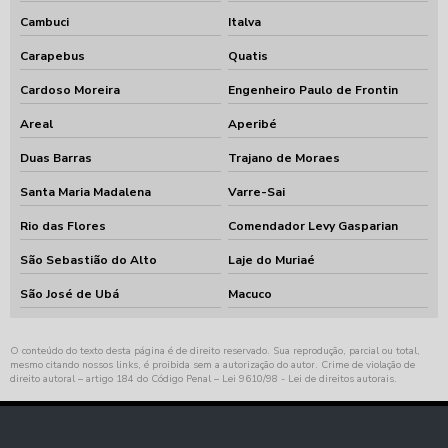
Cambuci
Italva
Carapebus
Quatis
Cardoso Moreira
Engenheiro Paulo de Frontin
Areal
Aperibé
Duas Barras
Trajano de Moraes
Santa Maria Madalena
Varre-Sai
Rio das Flores
Comendador Levy Gasparian
São Sebastião do Alto
Laje do Muriaé
São José de Ubá
Macuco
O conteúdo do texto desta página é de direito reservado. Sua reprodução, parcial ou total,
mesmo citando nossos links, é proibida sem a autorização do autor. Crime de violação de
direito autoral – artigo 184 do Código Penal –
Lei 9610/98 - Lei de direitos autorais
.