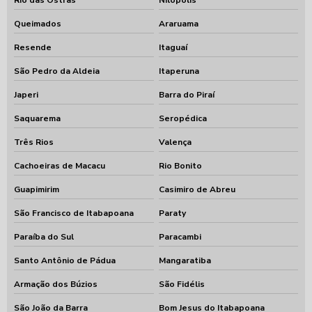
Rio das Ostras
Nilópolis
Queimados
Araruama
Resende
Itaguaí
São Pedro da Aldeia
Itaperuna
Japeri
Barra do Piraí
Saquarema
Seropédica
Três Rios
Valença
Cachoeiras de Macacu
Rio Bonito
Guapimirim
Casimiro de Abreu
São Francisco de Itabapoana
Paraty
Paraíba do Sul
Paracambi
Santo Antônio de Pádua
Mangaratiba
Armação dos Búzios
São Fidélis
São João da Barra
Bom Jesus do Itabapoana