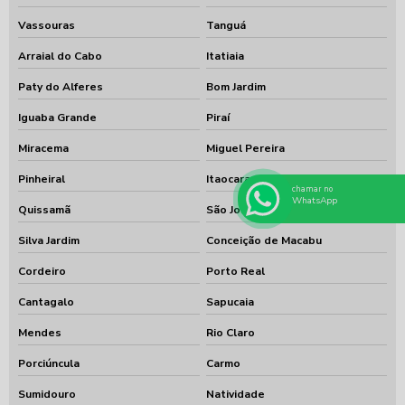
Vassouras
Tanguá
Arraial do Cabo
Itatiaia
Paty do Alferes
Bom Jardim
Iguaba Grande
Piraí
Miracema
Miguel Pereira
Pinheiral
Itaocara
chamar no
WhatsApp
Quissamã
São José do Vale do Rio Preto
Silva Jardim
Conceição de Macabu
Cordeiro
Porto Real
Cantagalo
Sapucaia
Mendes
Rio Claro
Porciúncula
Carmo
Sumidouro
Natividade