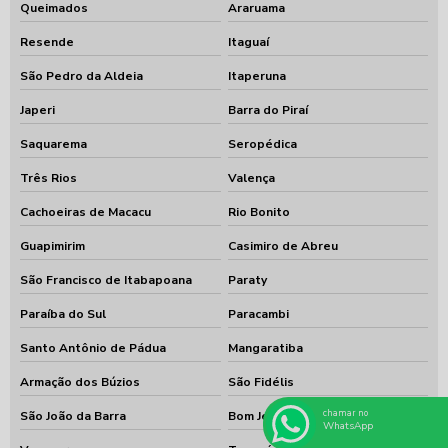
Queimados
Araruama
Resende
Itaguaí
São Pedro da Aldeia
Itaperuna
Japeri
Barra do Piraí
Saquarema
Seropédica
Três Rios
Valença
Cachoeiras de Macacu
Rio Bonito
Guapimirim
Casimiro de Abreu
São Francisco de Itabapoana
Paraty
Paraíba do Sul
Paracambi
Santo Antônio de Pádua
Mangaratiba
Armação dos Búzios
São Fidélis
chamar no
São João da Barra
Bom Jesus do Itabapoana
WhatsApp