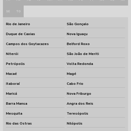
SE
TO
Rio de Janeiro
São Gonçalo
Duque de Caxias
Nova Iguaçu
Campos dos Goytacazes
Belford Roxo
Niterói
São João de Meriti
Petrópolis
Volta Redonda
Macaé
Magé
Itaboraí
Cabo Frio
Maricá
Nova Friburgo
Barra Mansa
Angra dos Reis
Mesquita
Teresópolis
Rio das Ostras
Nilópolis