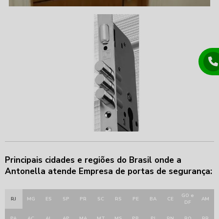
Principais cidades e regiões do Brasil onde a
Antonella atende Empresa de portas de segurança:
GO e
RJ
MG
ES
SP
PR
SC
RS
PE
BA
CE
AM
DF
PA
AC
AL
AP
MA
MT
MS
PB
PI
RN
RO
RR