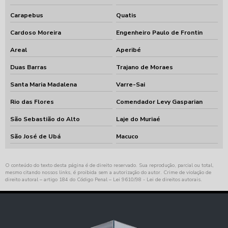
Carapebus
Quatis
Cardoso Moreira
Engenheiro Paulo de Frontin
Areal
Aperibé
Duas Barras
Trajano de Moraes
Santa Maria Madalena
Varre-Sai
Rio das Flores
Comendador Levy Gasparian
São Sebastião do Alto
Laje do Muriaé
São José de Ubá
Macuco
O conteúdo do texto desta página é de direito reservado. Sua reprodução, parcial ou total,
mesmo citando nossos links, é proibida sem a autorização do autor. Crime de violação de
direito autoral – artigo 184 do Código Penal –
Lei 9610/98 - Lei de direitos autorais
.