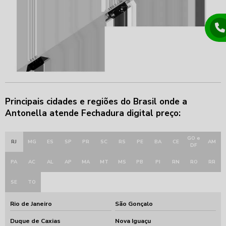
Principais cidades e regiões do Brasil onde a
Antonella atende Fechadura digital preço:
GO e
RJ
MG
ES
SP
PR
SC
RS
PE
BA
CE
AM
DF
PA
AC
AL
AP
MA
MT
MS
PB
PI
RN
RO
RR
SE
TO
Rio de Janeiro
São Gonçalo
Duque de Caxias
Nova Iguaçu