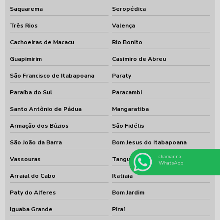
Saquarema
Seropédica
Três Rios
Valença
Cachoeiras de Macacu
Rio Bonito
Guapimirim
Casimiro de Abreu
São Francisco de Itabapoana
Paraty
Paraíba do Sul
Paracambi
Santo Antônio de Pádua
Mangaratiba
Armação dos Búzios
São Fidélis
São João da Barra
Bom Jesus do Itabapoana
chamar no
Vassouras
Tanguá
WhatsApp
Arraial do Cabo
Itatiaia
Paty do Alferes
Bom Jardim
Iguaba Grande
Piraí