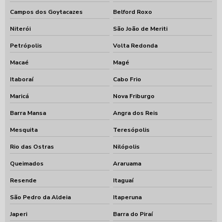
Campos dos Goytacazes
Belford Roxo
Niterói
São João de Meriti
Petrópolis
Volta Redonda
Macaé
Magé
Itaboraí
Cabo Frio
Maricá
Nova Friburgo
Barra Mansa
Angra dos Reis
Mesquita
Teresópolis
Rio das Ostras
Nilópolis
Queimados
Araruama
Resende
Itaguaí
São Pedro da Aldeia
Itaperuna
Japeri
Barra do Piraí