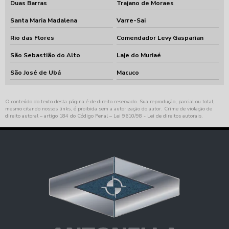
Duas Barras
Trajano de Moraes
Santa Maria Madalena
Varre-Sai
Rio das Flores
Comendador Levy Gasparian
São Sebastião do Alto
Laje do Muriaé
São José de Ubá
Macuco
O conteúdo do texto desta página é de direito reservado. Sua reprodução, parcial ou total,
mesmo citando nossos links, é proibida sem a autorização do autor. Crime de violação de
direito autoral – artigo 184 do Código Penal –
Lei 9610/98 - Lei de direitos autorais
.