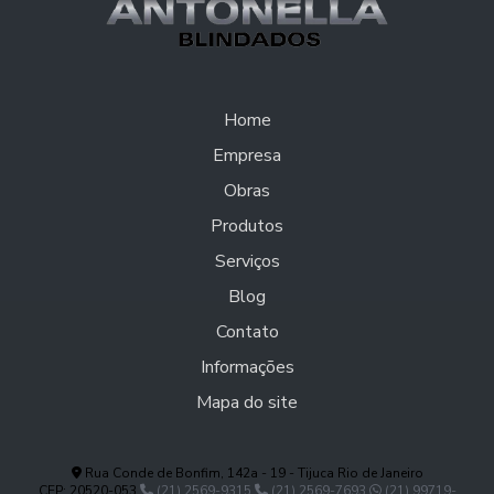
Home
Empresa
Obras
Produtos
Serviços
Blog
Contato
Informações
Mapa do site
Rua Conde de Bonfim, 142a - 19 - Tijuca Rio de Janeiro
CEP: 20520-053
(21) 2569-9315
(21) 2569-7693
(21) 99719-