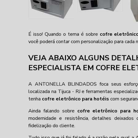
É isso! Quando o tema é sobre
cofre eletrônic
você poderá contar com personalização para cada 
VEJA ABAIXO ALGUNS DETAL
ESPECIALISTA EM COFRE EL
A ANTONELLA BLINDADOS foca seus esforços 
localizada na Tijuca - RJ e ferramentas especializ
tenha
cofre eletrônico para hotéis
com seguran
Ainda falando sobre
cofre eletrônico para h
modernidade e resistência, detalhes deixados
fidelização do cliente.
Tudo isso que já foi falado é a razão pela qu