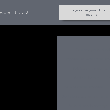
Faça seu orçamento ago
pecialistas!
mesmo
Comprar porta blin
Empresa especializada em 
Fabricante de portas 
Porta blindada
Po
Porta blindada empresa
Porta blindada para aparta
Porta blindada para apa