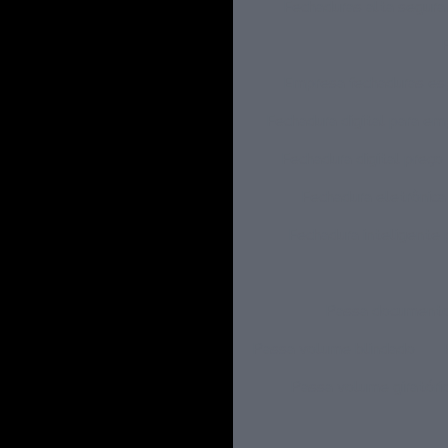
Fechaduras alta segura
Empresa fechaduras esp
Fechadura digital para e
Fechadura digital preço
Fechadura eletrônica
Fechadura inteligente 
Passa document
Passa volume blindado
Passa volume giratóri