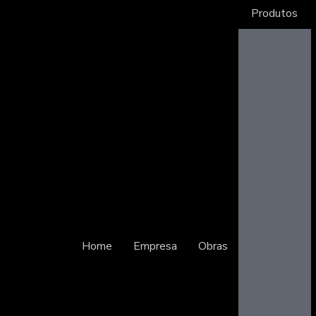
Produtos
Cilindro
alta
segurança
Cofres
Fechaduras
de alta
segurança
Fechadura
eletrônica
Porta
corta fogo
Home
Empresa
Obras
Portas
Blindadas
Portas de