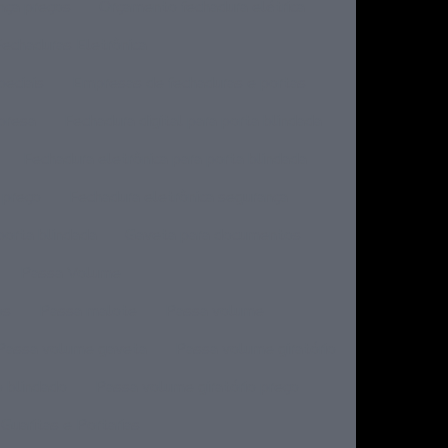
nça preços
Orçamento fechadura elétrica
Fechaduras Eletrônica
eciais
Empresas de fechaduras e portas
mpresa
Fechadura digital para porta blindada
Fechadura eletrônica para porta blindada
 preço
Fechadura eletrônica segurança
porta blindada
Gaveta para documentos
Passa Volume
os
Passa malote
Passa volume
Passa volume gaveta
Passa volume giratório
o blindado
Passa volume giratório preço
Guaritas e Portarias