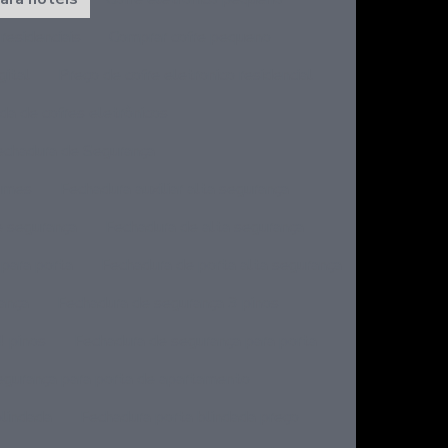
residenciais
Comprar cofre pequeno
gital
Preço de cofre eletronico residencial
da de cofres eletrônicos
echadura de Segurança
lumes
Fechadura auxiliar alta segurança
e segurança
Fechadura de alta segurança
 para porta
Fechadura de porta alta segurança
ança
Fechadura de segurança 3 pinos
4 pinos
Fechadura de segurança para porta
egurança para porta de apartamento
blindada
Fechadura porta blindada preço