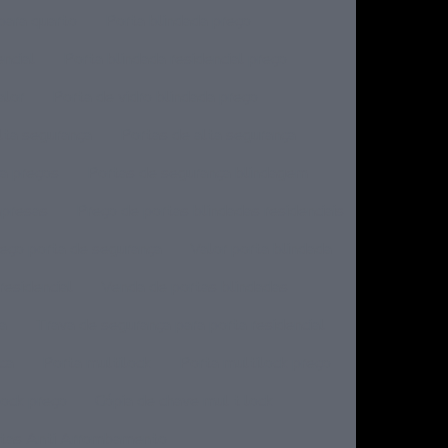
para quarto
Porta blindada preço
encial
Porta blindada residencial preço
alor
Porta de vidro blindada preço
lta segurança
Portas de alta segurança
ça preços
Portas de segurança blindagem
mpresas
Preço de portas blindadas residenciais
eço porta de segurança
Valor porta blindada
residencial
Venda de portas blindadas
a
Trava de segurança para porta residencial
ica
Porta multilock
Porta multilock preço
lock preço
Cópia de chave mul t lock
tas Anti Arrombamento