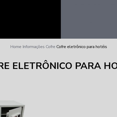
Guarita blindada
Guar
C
Cilindro de alt
Cili
Home
Informações
Cofre
Cofre eletrônico para hotéis
RE ELETRÔNICO PARA HO