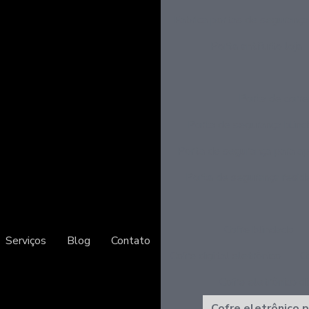
Fabrica portas de segurança
Porta antifurto loja
Porta de corre
Porta de segurança blin
Porta de segurança para a
Porta de segurança reside
Cofre blindado
Serviços
Blog
Contato
Cofre digital eletrônico
C
Cofre eletrônico di
Cofre eletrônico p