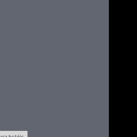
Porta anti arrombamento
Porta antifurto
Quanto custa uma porta de segurança
Porta Corta Fogo
r segurança
Porta de segurança
dada
Porta de segurança para apartamento
partamento preços
Porta de segurança preço
ncial
Porta de segurança residencial preço
Cofre
Cofre comercial
Cofre digital arma
ofre digital para apartamento
Cofre eletrônico
gital
Cofre eletrônico para comércio
ara hotéis
Cofre eletrônico pequeno