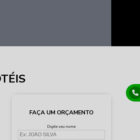
ita blindada preço
Guarita vidros blindados
ilindros de Segurança
a segurança
Cilindro de segurança
ndros de segurança preços
TÉIS
FAÇA UM ORÇAMENTO
Digite seu nome