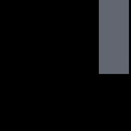
seguranças
Passa
Volumes
Projetos
Vidros
Blindados
Fechadura
Mecânica