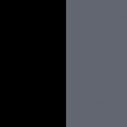
Porta blindada 
Porta blindada resid
Porta blindada v
Portas blindadas de a
Portas de alta seguran
Portas de segurança para e
Preço porta blindada
Pr
Valor porta blindada 
Manutenção porta blindad
Mul t lock assistencia tecn
Cópia chave mul t 
Por