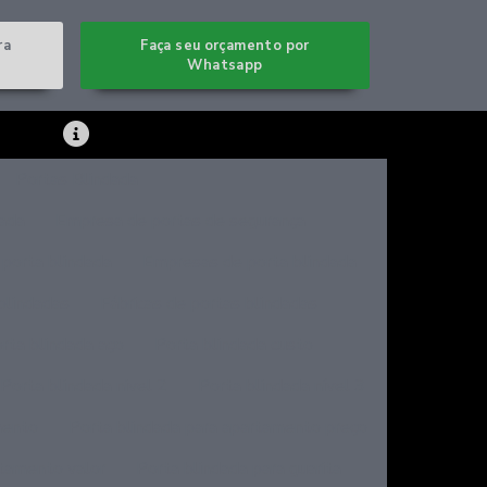
ra
Faça seu orçamento por
Whatsapp
Portas Blindada
dada
Empresa de portas de segurança
porta blindada
Empresas de porta blindada
blindadas
Fábricas de portas blindadas
rta blindada aço
Porta blindada custo
Porta blindada nivel 2
Porta blindada nível 3
mento
Porta blindada para apartamento preço
rtamento valor
Porta blindada para guarita