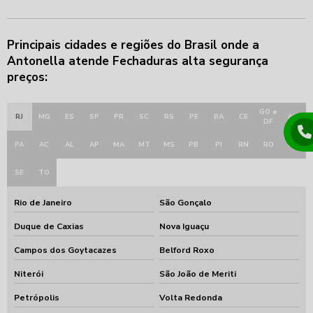
Principais cidades e regiões do Brasil onde a
Antonella atende Fechaduras alta segurança
preços:
GO e
RJ
MG
ES
SP
PR
SC
RS
PE
BA
CE
AM
DF
PA
AC
AL
AP
MA
MT
MS
PB
PI
RN
RO
RR
SE
TO
Rio de Janeiro
São Gonçalo
Duque de Caxias
Nova Iguaçu
Campos dos Goytacazes
Belford Roxo
Niterói
São João de Meriti
Petrópolis
Volta Redonda