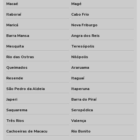
Macaé
Magé
Itaboraí
Cabo Frio
Maricá
Nova Friburgo
Barra Mansa
Angra dos Reis
Mesquita
Teresópolis
Rio das Ostras
Nilópolis
Queimados
Araruama
Resende
Itaguaí
São Pedro da Aldeia
Itaperuna
Japeri
Barra do Piraí
Saquarema
Seropédica
Três Rios
Valença
Cachoeiras de Macacu
Rio Bonito