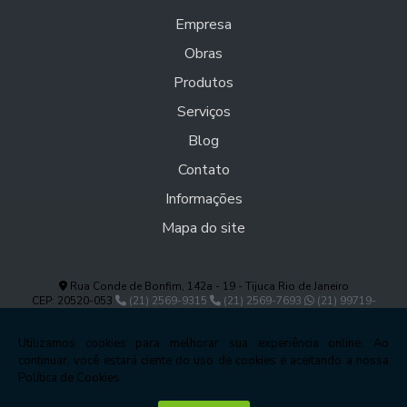
Empresa
Obras
Produtos
Serviços
Blog
Contato
Informações
Mapa do site
Rua Conde de Bonfim, 142a - 19 - Tijuca Rio de Janeiro
CEP: 20520-053
(21) 2569-9315
(21) 2569-7693
(21) 99719-
0718
antonellablindados@hotmail.com
Copyright © Antonella. (Lei 9610 de 19/02/1998)