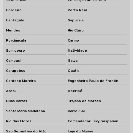
Silva Jardim
Conceição de Macabu
Cordeiro
Porto Real
Cantagalo
Sapucaia
Mendes
Rio Claro
Porciúncula
Carmo
Sumidouro
Natividade
Cambuci
Italva
Carapebus
Quatis
Cardoso Moreira
Engenheiro Paulo de Frontin
Areal
Aperibé
Duas Barras
Trajano de Moraes
Santa Maria Madalena
Varre-Sai
Rio das Flores
Comendador Levy Gasparian
São Sebastião do Alto
Laje do Muriaé