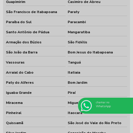
Guapimirim
Casimiro de Abreu
São Francisco de Itabapoana
Paraty
Paraíba do Sul
Paracambi
Santo Antônio de Pádua
Mangaratiba
Armação dos Búzios
São Fidélis
São João da Barra
Bom Jesus do Itabapoana
Vassouras
Tanguá
Arraial do Cabo
Itatiaia
Paty do Alferes
Bom Jardim
Iguaba Grande
Piraí
Miracema
Miguel Pereira
chamar no
WhatsApp
Pinheiral
Itaocara
Quissamã
São José do Vale do Rio Preto