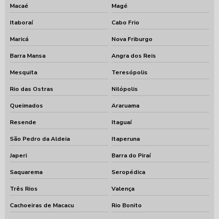
Macaé
Magé
Itaboraí
Cabo Frio
Maricá
Nova Friburgo
Barra Mansa
Angra dos Reis
Mesquita
Teresópolis
Rio das Ostras
Nilópolis
Queimados
Araruama
Resende
Itaguaí
São Pedro da Aldeia
Itaperuna
Japeri
Barra do Piraí
Saquarema
Seropédica
Três Rios
Valença
Cachoeiras de Macacu
Rio Bonito