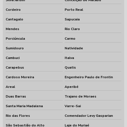
Silva Jardim
Conceição de Macabu
Cordeiro
Porto Real
Cantagalo
Sapucaia
Mendes
Rio Claro
Porciúncula
Carmo
Sumidouro
Natividade
Cambuci
Italva
Carapebus
Quatis
Cardoso Moreira
Engenheiro Paulo de Frontin
Areal
Aperibé
Duas Barras
Trajano de Moraes
Santa Maria Madalena
Varre-Sai
Rio das Flores
Comendador Levy Gasparian
São Sebastião do Alto
Laje do Muriaé