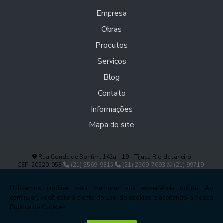
Empresa
Obras
Produtos
Serviços
Blog
Contato
Informações
Mapa do site
Rua Conde de Bonfim, 142a - 19 - Tijuca Rio de Janeiro
CEP: 20520-053
(21) 2569-9315
(21) 2569-7693
(21) 99719-
0718
antonellablindados@hotmail.com
Copyright © Antonella. (Lei 9610 de 19/02/1998)