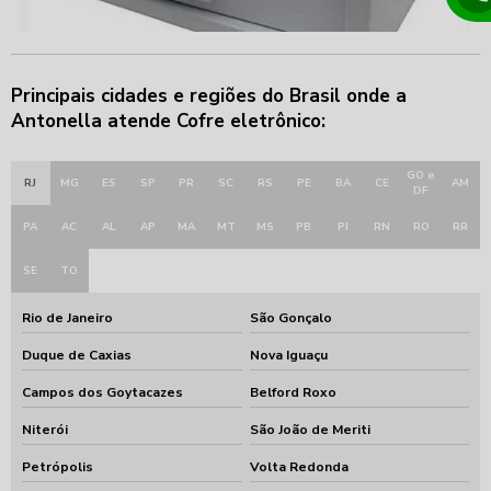
Principais cidades e regiões do Brasil onde a
Antonella atende Cofre eletrônico:
GO e
RJ
MG
ES
SP
PR
SC
RS
PE
BA
CE
AM
DF
PA
AC
AL
AP
MA
MT
MS
PB
PI
RN
RO
RR
SE
TO
Rio de Janeiro
São Gonçalo
Duque de Caxias
Nova Iguaçu
Campos dos Goytacazes
Belford Roxo
Niterói
São João de Meriti
Petrópolis
Volta Redonda