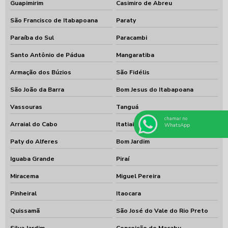
Guapimirim
Casimiro de Abreu
São Francisco de Itabapoana
Paraty
Paraíba do Sul
Paracambi
Santo Antônio de Pádua
Mangaratiba
Armação dos Búzios
São Fidélis
São João da Barra
Bom Jesus do Itabapoana
Vassouras
Tanguá
chamar no
Arraial do Cabo
Itatiaia
WhatsApp
Paty do Alferes
Bom Jardim
Iguaba Grande
Piraí
Miracema
Miguel Pereira
Pinheiral
Itaocara
Quissamã
São José do Vale do Rio Preto