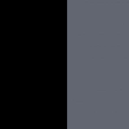
Fechaduras alta segura
Empresa fechaduras esp
Fechadura digital para e
Fechadura digital preço
Fechadura eletrônica
Fechadura inteligente 
Passa document
Passa volume blindado
Passa volume giratóri