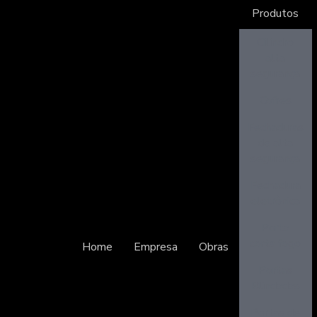
Produtos
Cilindro
alta
segurança
Cofres
Fechaduras
de alta
segurança
Fechadura
eletrônica
Porta
corta fogo
Home
Empresa
Obras
Portas
Blindadas
Portas de