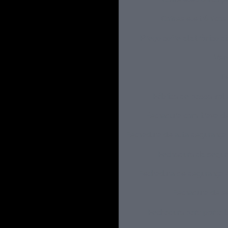
Cofres eletrônicos 
Preço cofre eletrônico di
Ven
F
Fábrica de passa vo
Fechadura com trava d
Fechadura de alta segurança
Fechadura de segur
Fechadura de segurança 
Fechadura de s
Fechadura para porta 