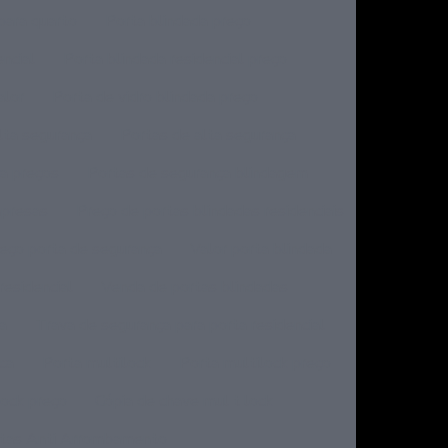
para quarto
Porta blindada preço
encial
Porta blindada residencial preço
alor
Porta de vidro blindada preço
lta segurança
Portas de alta segurança
ça preços
Portas de segurança blindagem
mpresas
Preço de portas blindadas residenciais
eço porta de segurança
Valor porta blindada
residencial
Venda de portas blindadas
a
Trava de segurança para porta residencial
ica
Porta multilock
Porta multilock preço
lock preço
Cópia de chave mul t lock
tas Anti Arrombamento