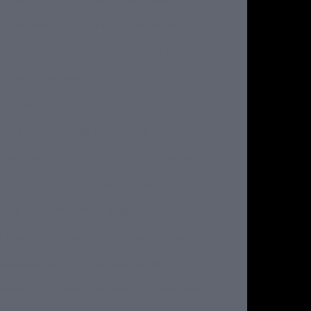
residenciais
Comprar cofre pequeno
gital
Preço de cofre eletronico residencial
da de cofres eletrônicos
echadura de Segurança
lumes
Fechadura auxiliar alta segurança
e segurança
Fechadura de alta segurança
 para porta
Fechadura de porta alta segurança
ança
Fechadura de segurança 3 pinos
4 pinos
Fechadura de segurança para porta
egurança para porta de apartamento
blindada
Fechadura porta blindada preço