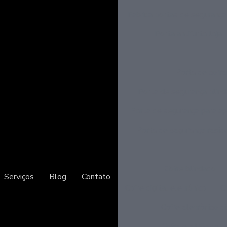
Fabrica portas de segurança
Porta antifurto loja
Porta de corre
Porta de segurança blin
Porta de segurança para a
Porta de segurança reside
Cofre blindado
Serviços
Blog
Contato
Cofre digital eletrônico
C
Cofre eletrônico di
Cofre eletrônico p