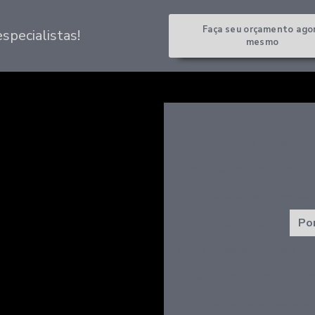
Faça seu orçamento ago
pecialistas!
mesmo
Comprar porta blin
Empresa especializada em 
Fabricante de portas 
Porta blindada
Po
Porta blindada empresa
Porta blindada para aparta
Porta blindada para apa