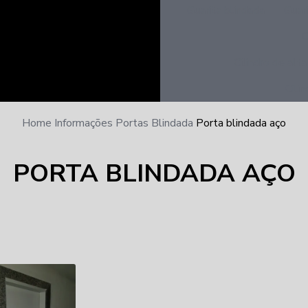
Guarita blindada
Guar
C
Cilindro de alt
Cili
Home
Informações
Portas Blindada
Porta blindada aço
PORTA BLINDADA AÇO