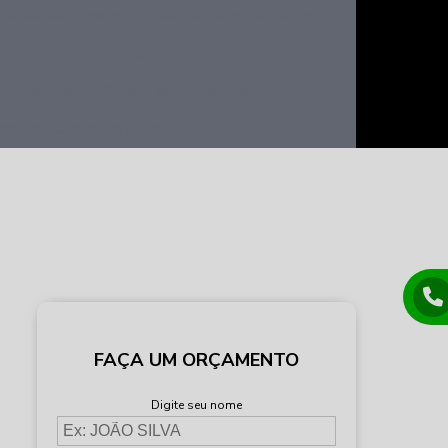
ita blindada preço
Guarita vidros blindados
ilindros de Segurança
a segurança
Cilindro de segurança
ndros de segurança preços
FAÇA UM ORÇAMENTO
Digite seu nome