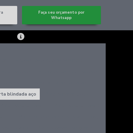
ra
Faça seu orçamento por
Whatsapp
Portas Blindada
dada
Empresa de portas de segurança
porta blindada
Empresas de porta blindada
blindadas
Fábricas de portas blindadas
rta blindada aço
Porta blindada custo
Porta blindada nivel 2
Porta blindada nível 3
mento
Porta blindada para apartamento preço
rtamento valor
Porta blindada para guarita