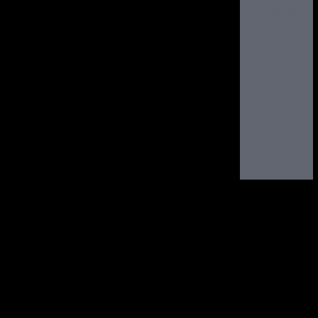
seguranças
Passa
Volumes
Projetos
Vidros
Blindados
Fechadura
Mecânica