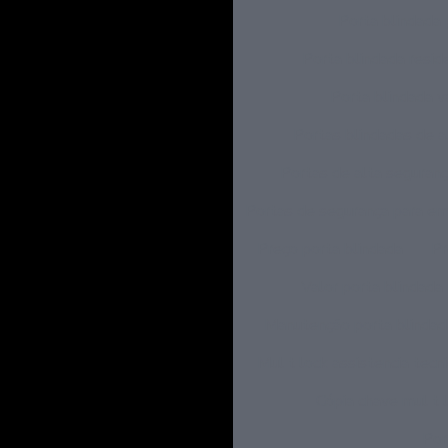
Porta blindada 
Porta blindada resid
Porta blindada v
Portas blindadas de a
Portas de alta seguran
Portas de segurança para e
Preço porta blindada
Pr
Valor porta blindada 
Manutenção porta blindad
Mul t lock assistencia tecn
Cópia chave mul t 
Por