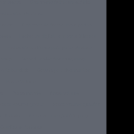
nça preços
Orçamento fechadura elétrica
Fechaduras Eletrônica
eciais
Empresas de fechaduras e portas
mpresa
Fechadura digital para porta blindada
Fechadura eletrônica para porta blindada
 preço
Fechadura eletrônica segurança
porta blindada
Gaveta para documentos
Passa Volume
os
Passa malote
Passa volume
Passa volume gaveta
Passa volume giratório
o blindado
Passa volume giratório preço
Guaritas e Portarias